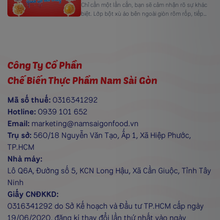
Chỉ cần một lần cắn, bạn sẽ cảm nhận rõ sự khác
biệt. Lớp bột xù áo bên ngoài giòn rôm rốp, tiếp
đến là phần chả cá mềm dai từ thủy sản tươi ngọt,
và cuối cùng là lớp nhân xốt sánh mịn lan ra, đậm
vị và tròn đầy. Từng lớp kết cấu […]
Công Ty Cổ Phần
Chế Biến Thực Phẩm Nam Sài Gòn
Mã số thuế:
0316341292
Hotline:
0939 101 652
Email:
marketing@namsaigonfood.vn
Trụ sở:
560/18 Nguyễn Văn Tạo, Ấp 1, Xã Hiệp Phước,
TP.HCM
Nhà máy:
Lô Q6A, Đường số 5, KCN Long Hậu, Xã Cần Giuộc, Tỉnh Tây
Ninh
Giấy CNĐKKD:
0316341292 do Sở Kế hoạch và Đầu tư TP.HCM cấp ngày
19/06/2020, đăng kí thay đổi lần thứ nhất vào ngày