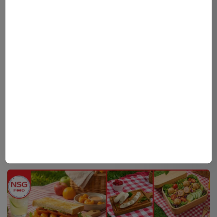
Có thể bạn sẽ thích ?
Gợi Ý 5 Món Ăn Đi Dã Ngoại Ngon Và Dễ Chuẩn Bị
Nam Sài Gòn Food nâng tầm kỹ thuật, củng cố chất lượng
BST Hải Sản Tẩm Bột Nam Sài Gòn Food
Xem tất cả