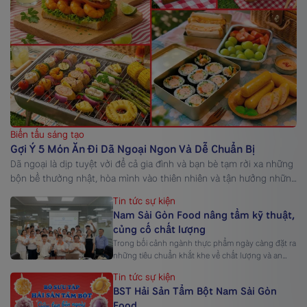
Biến tấu sáng tạo
Gợi Ý 5 Món Ăn Đi Dã Ngoại Ngon Và Dễ Chuẩn Bị
Dã ngoại là dịp tuyệt vời để cả gia đình và bạn bè tạm rời xa những
bộn bề thường nhật, hòa mình vào thiên nhiên và tận hưởng những
khoảnh khắc vui vẻ bên nhau. Tuy nhiên, để chuyến đi thêm trọn
Tin tức sự kiện
vẹn, việc chuẩn bị các món ăn đi dã ngoại vừa ngon, […]
Nam Sài Gòn Food nâng tầm kỹ thuật,
củng cố chất lượng
Trong bối cảnh ngành thực phẩm ngày càng đặt ra
những tiêu chuẩn khắt khe về chất lượng và an
toàn, việc đầu tư vào con người và kỹ thuật sản
Tin tức sự kiện
xuất trở thành yếu tố cốt lõi giúp doanh nghiệp
BST Hải Sản Tẩm Bột Nam Sài Gòn
phát triển bền vững. Nam Sài Gòn Food không
Food
ngừng nâng cao năng lực […]