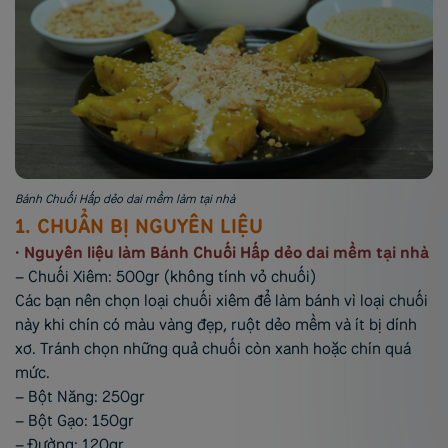
Bánh Chuối Hấp dẻo dai mềm làm tại nhà
1. CHUẨN BỊ NGUYÊN LIỆU
• Nguyên liệu làm Bánh Chuối Hấp dẻo dai mềm tại nhà
– Chuối Xiêm: 500gr (không tính vỏ chuối)
Các bạn nên chọn loại chuối xiêm để làm bánh vì loại chuối
này khi chín có màu vàng đẹp, ruột dẻo mềm và ít bị dính
xơ. Tránh chọn những quả chuối còn xanh hoặc chín quá
mức.
– Bột Năng: 250gr
– Bột Gạo: 150gr
– Đường: 120gr