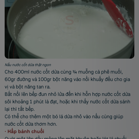
Nấu nước cốt dừa thật ngon
Cho 400ml nước cốt dừa cùng ¼ muỗng cà phê muối,
60gr đường và 100gr bột năng vào nồi khuấy đều cho gia
vị và bột năng tan ra.
Bắt nồi lên bếp đun nhỏ lửa đến khi hỗn hợp nước cốt dừa
sôi khoảng 1 phút là đạt, hoặc khi thấy nước cốt dừa sánh
lại thì tắt bếp.
Có thể cho thêm một bó lá dứa nhỏ vào nấu cùng giúp
nước cốt dừa thơm hơn.
• Hấp bánh chuối
Quét một lớp dầu mỏng lên mặt khuôn hoặc lót lá chuối