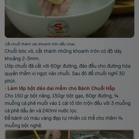
Cắt chuối thành các khoanh tròn đều nhau
Chuối bóc vỏ, cắt thành những khoanh tròn có độ dày
khoảng 2-3mm.
Ướp chuối đã cắt với 60gr đường, đảo đều cho đường hòa
quyện thấm vị ngọt vào chuối. Sau đó để chuối nghỉ 30
phút.
• Làm lớp bột dẻo dai mềm cho Bánh Chuối Hấp
Cho 150 gr bột năng, 150gr bột gạo, 60gr đường, ¼
muỗng cà phê muối vào 1 cái tô lớn trộn đều với 3 muỗng
cà phê dầu ăn và 240ml nước lọc.
Để bánh có màu vàng đẹp tự nhiên có thể cho thêm ¼
muỗng bột nghệ.