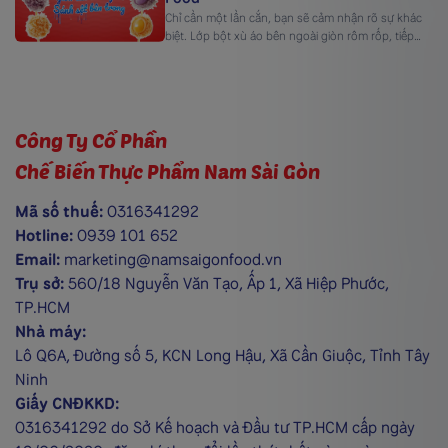
Chỉ cần một lần cắn, bạn sẽ cảm nhận rõ sự khác
biệt. Lớp bột xù áo bên ngoài giòn rôm rốp, tiếp
đến là phần chả cá mềm dai từ thủy sản tươi ngọt,
và cuối cùng là lớp nhân xốt sánh mịn lan ra, đậm
vị và tròn đầy. Từng lớp kết cấu […]
Công Ty Cổ Phần
Chế Biến Thực Phẩm Nam Sài Gòn
Mã số thuế:
0316341292
Hotline:
0939 101 652
Email:
marketing@namsaigonfood.vn
Trụ sở:
560/18 Nguyễn Văn Tạo, Ấp 1, Xã Hiệp Phước,
TP.HCM
Nhà máy:
Lô Q6A, Đường số 5, KCN Long Hậu, Xã Cần Giuộc, Tỉnh Tây
Ninh
Giấy CNĐKKD:
0316341292 do Sở Kế hoạch và Đầu tư TP.HCM cấp ngày