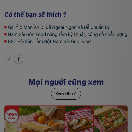
Có thể bạn sẽ thích ?
Gợi Ý 5 Món Ăn Đi Dã Ngoại Ngon Và Dễ Chuẩn Bị
Nam Sài Gòn Food nâng tầm kỹ thuật, củng cố chất lượng
BST Hải Sản Tẩm Bột Nam Sài Gòn Food
M
ọ
i
n
g
ư
ờ
i
c
ũ
n
g
x
e
m
Xem tất cả