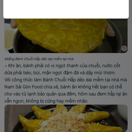
Miếng Bánh Chuối Hấp dẻo dai mềm tại nhà
– Khi ăn, bánh phải có vị ngọt thanh của chuối, nước cốt
dừa phải béo, bùi, mặn ngọt đậm đà và dậy mùi thơm.
Với công thức làm Bánh Chuối Hấp dẻo dai mềm tại nhà mà
Nam Sài Gòn Food chia sẻ, bánh ăn không hết bạn có thể
cho vào tủ lạnh bảo quản qua đêm, hôm sau đem hấp lại ăn
vẫn ngon, không bị cứng hay mềm nhão.