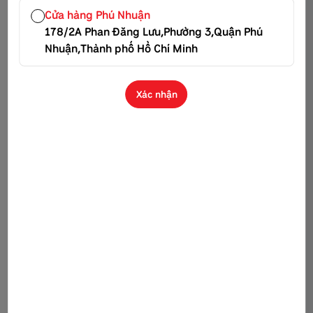
không còn hấp dẫn.
Cửa hàng Phú Nhuận
178/2A Phan Đăng Lưu,Phường 3,Quận Phú
Nhuận,Thành phố Hồ Chí Minh
Xác nhận
Cho bánh chuối vào nồi hấp cách thủy
Cho khuôn bánh vào xửng hấp cách thủy ở nhiệt độ trung
bình với thời gian từ 15 – 20 phút (tính từ khi nước sôi). Khi
hấp, bạn nên lau nắp nồi thường xuyên hoặc bọc một chiếc
khăn quanh nắp để hơi nước không rơi ngược xuống bánh.