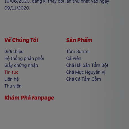
19/06/2020, đăng kí thay đổi lần thứ nhất vào ngày
09/11/2020.
Về Chúng Tôi
Sản Phẩm
Giới thiệu
Tôm Surimi
Hệ thống phân phối
Cá Viên
Giấy chứng nhận
Chả Hải Sản Tẩm Bột
Tin tức
Chả Mực Nguyên Vị
Liên hệ
Chả Cá Tẩm Cốm
Thư viện
Khám Phá Fanpage