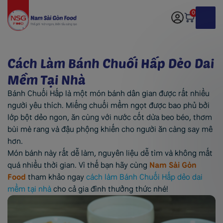
0
Cách Làm Bánh Chuối Hấp Dẻo Dai
Mềm Tại Nhà
Bánh Chuối Hấp là một món bánh dân gian được rất nhiều
người yêu thích. Miếng chuối mềm ngọt được bao phủ bởi
lớp bột dẻo ngon, ăn cùng với nước cốt dừa beo béo, thơm
bùi mè rang và đậu phộng khiến cho người ăn càng say mê
hơn.
Món bánh này rất dễ làm, nguyên liệu dễ tìm và không mất
quá nhiều thời gian. Vì thế bạn hãy cùng
Nam Sài Gòn
Food
tham khảo ngay
cách làm Bánh Chuối Hấp dẻo dai
mềm tại nhà
cho cả gia đình thưởng thức nhé!