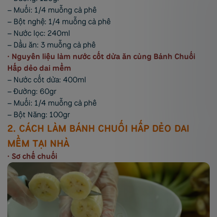
– Muối: 1/4 muỗng cà phê
– Bột nghệ: 1/4 muỗng cà phê
– Nước lọc: 240ml
– Dầu ăn: 3 muỗng cà phê
• Nguyên liệu làm nước cốt dừa ăn cùng Bánh Chuối
Hấp dẻo dai mềm
– Nước cốt dừa: 400ml
– Đường: 60gr
– Muối: 1/4 muỗng cà phê
– Bột Năng: 100gr
2. CÁCH LÀM BÁNH CHUỐI HẤP DẺO DAI
MỀM TẠI NHÀ
• Sơ chế chuối