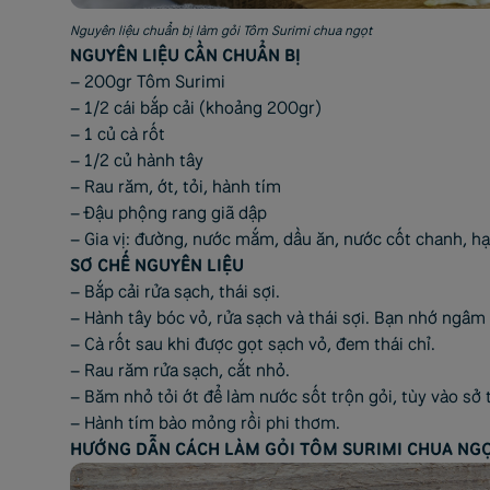
Nguyên liệu chuẩn bị làm gỏi Tôm Surimi chua ngọt
NGUYÊN LIỆU CẦN CHUẨN BỊ
– 200gr Tôm Surimi
– 1/2 cái bắp cải (khoảng 200gr)
– 1 củ cà rốt
– 1/2 củ hành tây
– Rau răm, ớt, tỏi, hành tím
– Đậu phộng rang giã dập
– Gia vị: đường, nước mắm, dầu ăn, nước cốt chanh, hạ
SƠ CHẾ NGUYÊN LIỆU
– Bắp cải rửa sạch, thái sợi.
– Hành tây bóc vỏ, rửa sạch và thái sợi. Bạn nhớ ngâm
– Cà rốt sau khi được gọt sạch vỏ, đem thái chỉ.
– Rau răm rửa sạch, cắt nhỏ.
– Băm nhỏ tỏi ớt để làm nước sốt trộn gỏi, tùy vào sở
– Hành tím bào mỏng rồi phi thơm.
HƯỚNG DẪN CÁCH LÀM GỎI TÔM SURIMI CHUA NG