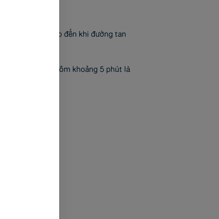
 với tỏi ớt băm cho đến khi đường tan
 ngọt, bạn ngâm tôm khoảng 5 phút là
ức rồi.