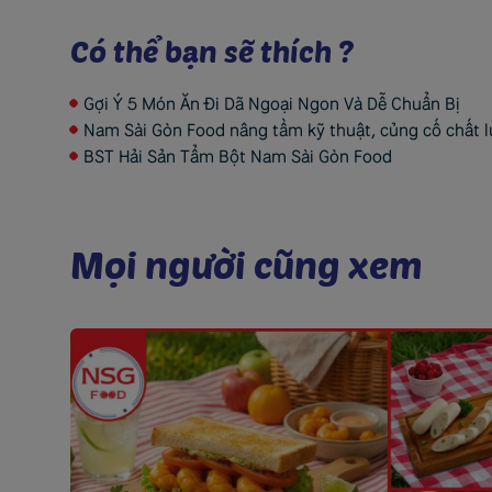
Có thể bạn sẽ thích ?
Gợi Ý 5 Món Ăn Đi Dã Ngoại Ngon Và Dễ Chuẩn Bị
Nam Sài Gòn Food nâng tầm kỹ thuật, củng cố chất 
BST Hải Sản Tẩm Bột Nam Sài Gòn Food
M
ọ
i
n
g
ư
ờ
i
c
ũ
n
g
x
e
m