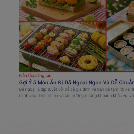
Biến tấu sáng tạo
Gợi Ý 5 Món Ăn Đi Dã Ngoại Ngon Và Dễ Chuẩn
Dã ngoại là dịp tuyệt vời để cả gia đình và bạn bè tạm rời xa
mình vào thiên nhiên và tận hưởng những khoảnh khắc vui vẻ
đi thêm trọn vẹn, việc chuẩn bị các món ăn đi dã ngoại vừa ng