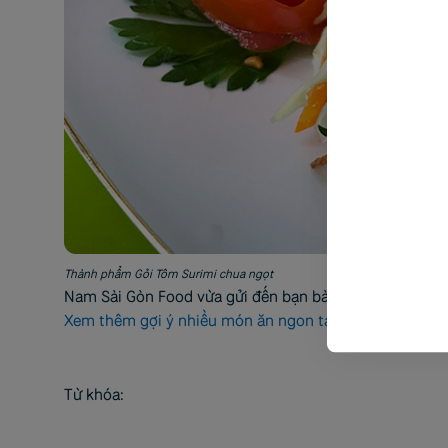
Thành phẩm Gỏi Tôm Surimi chua ngọt
Nam Sài Gòn Food vừa gửi đến bạn bài viết hướng dẫn 
Xem thêm gợi ý nhiều món ăn ngon tại kênh Youtube 
Từ khóa: