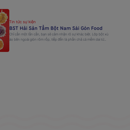
nghiệp phát triển bền vững. Nam Sài Gòn Food không ngừng nâng
cao năng lực […]
Tin tức sự kiện
BST Hải Sản Tẩm Bột Nam Sài Gòn Food
Chỉ cần một lần cắn, bạn sẽ cảm nhận rõ sự khác biệt. Lớp bột xù
áo bên ngoài giòn rôm rốp, tiếp đến là phần chả cá mềm dai từ
thủy sản tươi ngọt, và cuối cùng là lớp nhân xốt sánh mịn lan ra,
đậm vị và tròn đầy. Từng lớp kết cấu […]