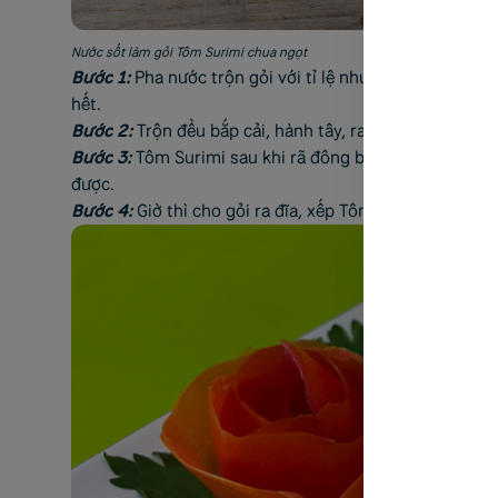
Nước sốt làm gỏi Tôm Surimi chua ngọt
Bước 1:
Pha nước trộn gỏi với tỉ lệ như sau: cho 2 thì
hết.
Bước 2:
Trộn đều bắp cải, hành tây, rau răm, cà rốt với
Bước 3:
Tôm Surimi sau khi rã đông bạn chiên cho vàn
được.
Bước 4:
Giờ thì cho gỏi ra đĩa, xếp Tôm Surimi lên trên