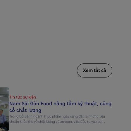
Xem tất cả
Tin tức sự kiện
Nam Sài Gòn Food nâng tầm kỹ thuật, củng
cố chất lượng
Trong bối cảnh ngành thực phẩm ngày càng đặt ra những tiêu
chuẩn khắt khe về chất lượng và an toàn, việc đầu tư vào con
người và kỹ thuật sản xuất trở thành yếu tố cốt lõi giúp doanh