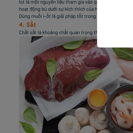
Iot là một nguyên liệu tham gia vào quá trình tổng hợp 
hoạt động bù dưới sự kích thích của hormone tuyến yê
Dùng muối i-ốt là giải pháp tốt trong chế độ dinh dưỡ
4. Sắt
Chất sắt là khoáng chất quan trọng tham gia vào quá t