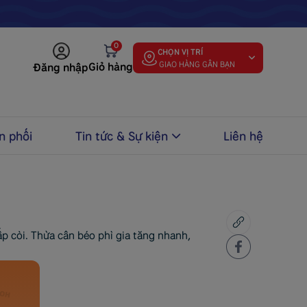
0
CHỌN VỊ TRÍ
Giỏ hàng
Đăng nhập
n phối
Tin tức & Sự kiện
Liên hệ
ấp còi. Thừa cân béo phì gia tăng nhanh,