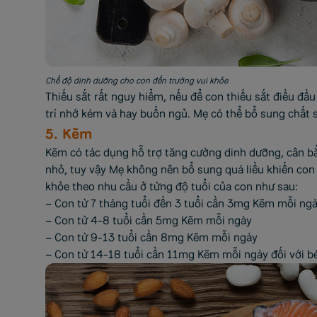
Chế độ dinh dưỡng cho con đến trường vui khỏe
Thiếu sắt rất nguy hiểm, nếu để con thiếu sắt điều đầ
trí nhớ kém và hay buồn ngủ. Mẹ có thể bổ sung chất sắ
5. Kẽm
Kẽm có tác dụng hỗ trợ tăng cường dinh dưỡng, cân bằn
nhỏ, tuy vậy Mẹ không nên bổ sung quá liều khiến co
khỏe theo nhu cầu ở từng độ tuổi của con như sau:
– Con từ 7 tháng tuổi đến 3 tuổi cần 3mg Kẽm mỗi ng
– Con từ 4-8 tuổi cần 5mg Kẽm mỗi ngày
– Con từ 9-13 tuổi cần 8mg Kẽm mỗi ngày
– Con từ 14-18 tuổi cần 11mg Kẽm mỗi ngày đối với bé