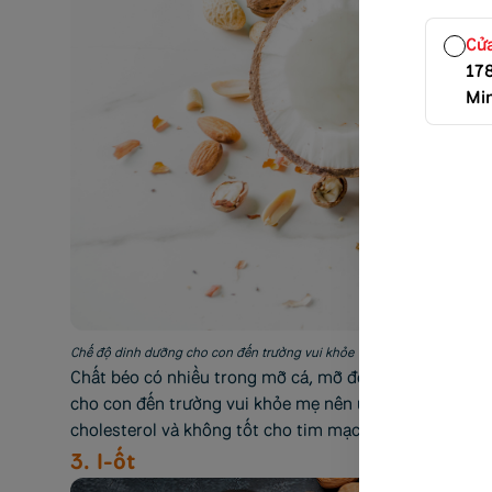
Cử
17
Mi
Chế độ dinh dưỡng cho con đến trường vui khỏe
Chất béo có nhiều trong mỡ cá, mỡ động vật, dầu thực
cho con đến trường vui khỏe mẹ nên ưu tiên chất béo từ
cholesterol và không tốt cho tim mạch.
3. I-ốt