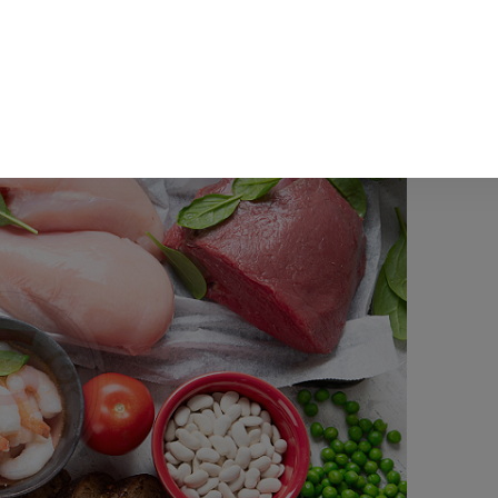
thyroxin ở tuyến giáp. Khi thiếu Iot, đồng nghĩa với việc sản xu
n nên phì to dần gây ra bệnh bướu cổ, kém thông minh.
ng cho con đến trường vui khỏe.
rình hình thành hồng cầu, đồng thời giúp tăng khả năng tập trun