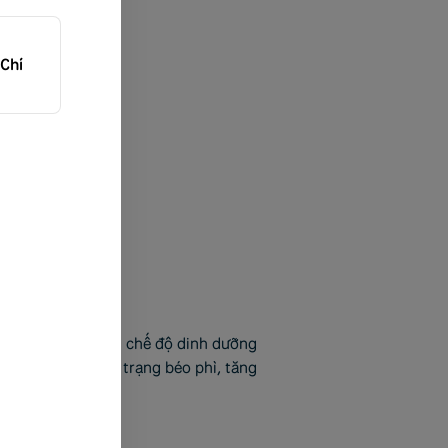
Chí
đó, để để xây dựng chế độ dinh dưỡng
t dễ dẫn đến tình trạng béo phì, tăng