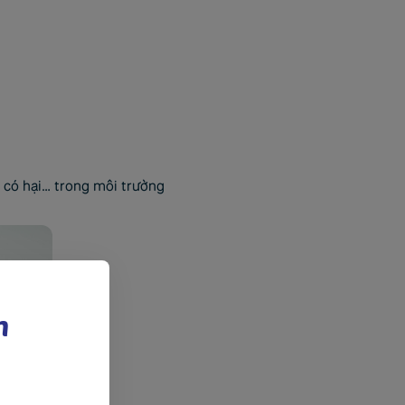
n có hại… trong môi trường
n