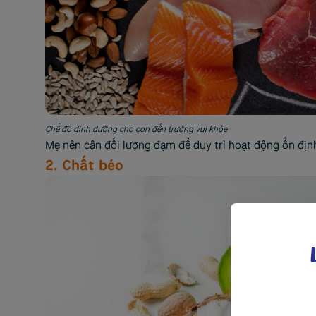
Chế độ dinh dưỡng cho con đến trường vui khỏe
Mẹ nên cân đối lượng đạm để duy trì hoạt động ổn định
2. Chất béo