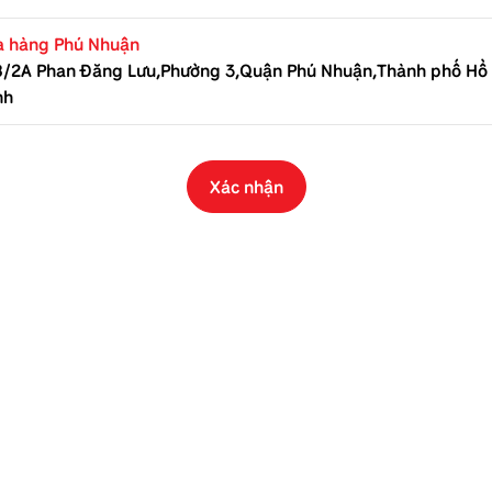
a hàng Phú Nhuận
8/2A Phan Đăng Lưu,Phường 3,Quận Phú Nhuận,Thành phố Hồ 
nh
Xác nhận
 vật… tuy nhiên không phải chất béo nào cũng tốt cho con. Do 
 thực vật và cá. Nếu con tiêu thụ nhiều chất béo từ động vật rấ