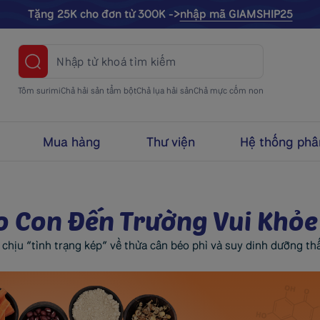
Tặng 25K cho đơn từ 300K ->
nhập mã GIAMSHIP25
Tôm surimi
Chả hải sản tẩm bột
Chả lụa hải sản
Chả mực cốm non
Mua hàng
Thư viện
Hệ thống phâ
o Con Đến Trường Vui Khỏe
 chịu “tình trạng kép” về thừa cân béo phì và suy dinh dưỡng th