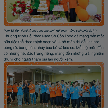
Nam Sài Gòn Food tổ chức chương trình Hội thao mừng sinh nhật Quý IV
Chương trình Hội thao Nam Sài Gòn Food đã mang đến một
bữa tiệc thể thao thịnh soạn với 4 bộ môn thi đấu chính:
bóng rổ, bóng bàn, nhảy bao bố và kéo co. Mỗi bộ môn đều
có những nét đặc trưng riêng, mang đến những trải nghiệm
thú vị cho người tham gia lẫn người xem.