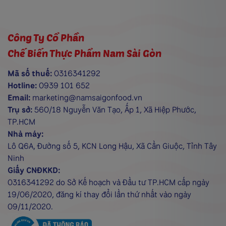
và cuối cùng là lớp nhân xốt sánh mịn lan ra, đậm
vị và tròn đầy. Từng lớp kết cấu […]
Công Ty Cổ Phần
Chế Biến Thực Phẩm Nam Sài Gòn
Mã số thuế:
0316341292
Hotline:
0939 101 652
Email:
marketing@namsaigonfood.vn
Trụ sở:
560/18 Nguyễn Văn Tạo, Ấp 1, Xã Hiệp Phước,
TP.HCM
Nhà máy:
Lô Q6A, Đường số 5, KCN Long Hậu, Xã Cần Giuộc, Tỉnh Tây
Ninh
Giấy CNĐKKD:
0316341292 do Sở Kế hoạch và Đầu tư TP.HCM cấp ngày
19/06/2020, đăng kí thay đổi lần thứ nhất vào ngày
09/11/2020.