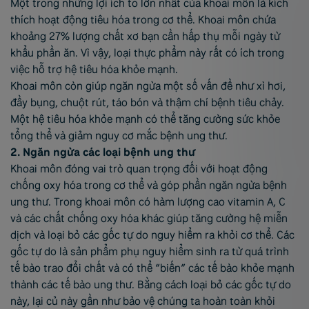
Một trong những lợi ích to lớn nhất của khoai môn là kích
thích hoạt động tiêu hóa trong cơ thể. Khoai môn chứa
khoảng 27% lượng chất xơ bạn cần hấp thụ mỗi ngày từ
khẩu phần ăn. Vì vậy, loại thực phẩm này rất có ích trong
việc hỗ trợ hệ tiêu hóa khỏe mạnh.
Khoai môn còn giúp ngăn ngừa một số vấn đề như xì hơi,
đầy bụng, chuột rút, táo bón và thậm chí bệnh tiêu chảy.
Một hệ tiêu hóa khỏe mạnh có thể tăng cường sức khỏe
tổng thể và giảm nguy cơ mắc bệnh ung thư.
2. Ngăn ngừa các loại bệnh ung thư
Khoai môn đóng vai trò quan trọng đối với hoạt động
chống oxy hóa trong cơ thể và góp phần ngăn ngừa bệnh
ung thư. Trong khoai môn có hàm lượng cao vitamin A, C
và các chất chống oxy hóa khác giúp tăng cường hệ miễn
dịch và loại bỏ các gốc tự do nguy hiểm ra khỏi cơ thể. Các
gốc tự do là sản phẩm phụ nguy hiểm sinh ra từ quá trình
tế bào trao đổi chất và có thể “biến” các tế bào khỏe mạnh
thành các tế bào ung thư. Bằng cách loại bỏ các gốc tự do
này, lại củ này gần như bảo vệ chúng ta hoàn toàn khỏi