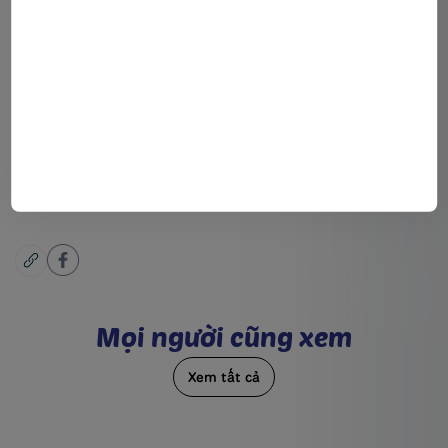
Từ khóa:
Có thể bạn sẽ thích ?
Gợi Ý 5 Món Ăn Đi Dã Ngoại Ngon Và Dễ Chuẩn Bị
Nam Sài Gòn Food nâng tầm kỹ thuật, củng cố chất lượng
BST Hải Sản Tẩm Bột Nam Sài Gòn Food
M
ọ
i
n
g
ư
ờ
i
c
ũ
n
g
x
e
m
Xem tất cả