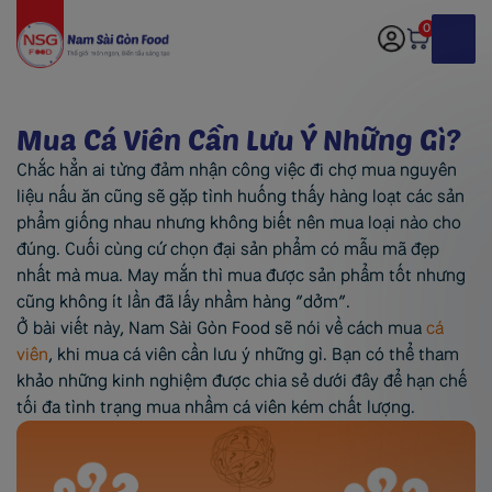
0
Mua Cá Viên Cần Lưu Ý Những Gì?
Chắc hẳn ai từng đảm nhận công việc đi chợ mua nguyên
liệu nấu ăn cũng sẽ gặp tình huống thấy hàng loạt các sản
phẩm giống nhau nhưng không biết nên mua loại nào cho
đúng. Cuối cùng cứ chọn đại sản phẩm có mẫu mã đẹp
nhất mà mua. May mắn thì mua được sản phẩm tốt nhưng
cũng không ít lần đã lấy nhầm hàng “dởm”.
Ở bài viết này, Nam Sài Gòn Food sẽ nói về cách mua
cá
viên
, khi mua cá viên cần lưu ý những gì. Bạn có thể tham
khảo những kinh nghiệm được chia sẻ dưới đây để hạn chế
tối đa tình trạng mua nhầm cá viên kém chất lượng.