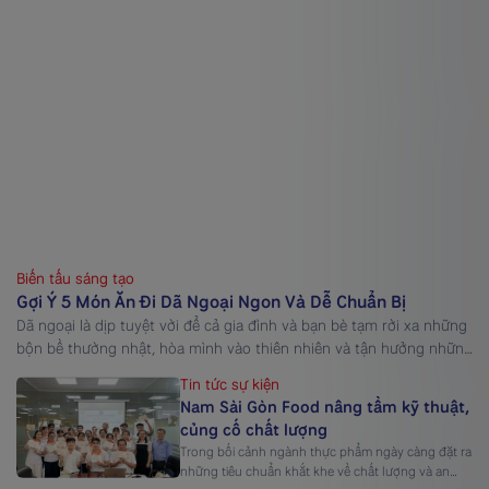
Biến tấu sáng tạo
Gợi Ý 5 Món Ăn Đi Dã Ngoại Ngon Và Dễ Chuẩn Bị
Dã ngoại là dịp tuyệt vời để cả gia đình và bạn bè tạm rời xa những
bộn bề thường nhật, hòa mình vào thiên nhiên và tận hưởng những
khoảnh khắc vui vẻ bên nhau. Tuy nhiên, để chuyến đi thêm trọn
Tin tức sự kiện
vẹn, việc chuẩn bị các món ăn đi dã ngoại vừa ngon, […]
Nam Sài Gòn Food nâng tầm kỹ thuật,
củng cố chất lượng
Trong bối cảnh ngành thực phẩm ngày càng đặt ra
những tiêu chuẩn khắt khe về chất lượng và an