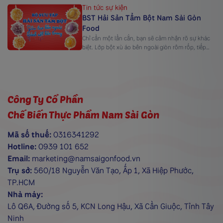
toàn, việc đầu tư vào con người và kỹ thuật sản
Tin tức sự kiện
xuất trở thành yếu tố cốt lõi giúp doanh nghiệp
BST Hải Sản Tẩm Bột Nam Sài Gòn
phát triển bền vững. Nam Sài Gòn Food không
Food
ngừng nâng cao năng lực […]
Chỉ cần một lần cắn, bạn sẽ cảm nhận rõ sự khác
biệt. Lớp bột xù áo bên ngoài giòn rôm rốp, tiếp
đến là phần chả cá mềm dai từ thủy sản tươi ngọt,
và cuối cùng là lớp nhân xốt sánh mịn lan ra, đậm
vị và tròn đầy. Từng lớp kết cấu […]
Công Ty Cổ Phần
Chế Biến Thực Phẩm Nam Sài Gòn
Mã số thuế:
0316341292
Hotline:
0939 101 652
Email:
marketing@namsaigonfood.vn
Trụ sở:
560/18 Nguyễn Văn Tạo, Ấp 1, Xã Hiệp Phước,
TP.HCM
Nhà máy:
Lô Q6A, Đường số 5, KCN Long Hậu, Xã Cần Giuộc, Tỉnh Tây
Ninh