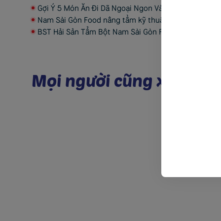
Gợi Ý 5 Món Ăn Đi Dã Ngoại Ngon Và Dễ Chuẩn Bị
Nam Sài Gòn Food nâng tầm kỹ thuật, củng cố chất 
BST Hải Sản Tẩm Bột Nam Sài Gòn Food
M
ọ
i
n
g
ư
ờ
i
c
ũ
n
g
x
e
m