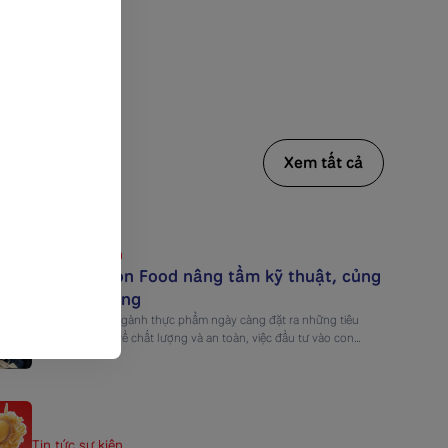
Xem tất cả
Tin tức sự kiện
Nam Sài Gòn Food nâng tầm kỹ thuật, củng
cố chất lượng
Trong bối cảnh ngành thực phẩm ngày càng đặt ra những tiêu
chuẩn khắt khe về chất lượng và an toàn, việc đầu tư vào con
người và kỹ thuật sản xuất trở thành yếu tố cốt lõi giúp doanh
nghiệp phát triển bền vững. Nam Sài Gòn Food không ngừng nâng
cao năng lực […]
Tin tức sự kiện