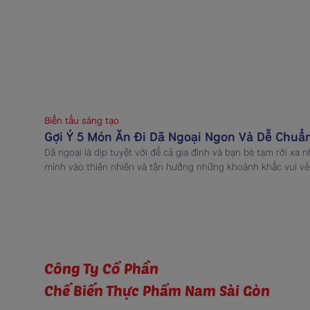
Biến tấu sáng tạo
Gợi Ý 5 Món Ăn Đi Dã Ngoại Ngon Và Dễ Chuẩn
Dã ngoại là dịp tuyệt vời để cả gia đình và bạn bè tạm rời xa
mình vào thiên nhiên và tận hưởng những khoảnh khắc vui vẻ
đi thêm trọn vẹn, việc chuẩn bị các món ăn đi dã ngoại vừa ng
Công Ty Cổ Phần
Chế Biến Thực Phẩm Nam Sài Gòn