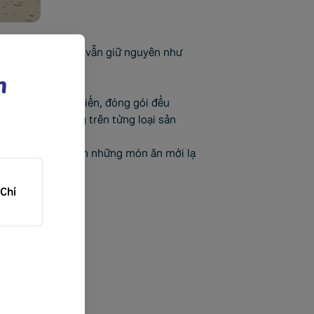
 gian dài sản phẩm vẫn giữ nguyên như
n
n quá trình chế biến, đóng gói đều
i lạ và đặc trưng trên từng loại sản
ùy thích để tạo nên những món ăn mới lạ
Chí