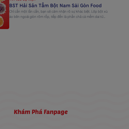
BST Hải Sản Tẩm Bột Nam Sài Gòn Food
Chỉ cần một lần cắn, bạn sẽ cảm nhận rõ sự khác biệt. Lớp bột xù
áo bên ngoài giòn rôm rốp, tiếp đến là phần chả cá mềm dai từ
thủy sản tươi ngọt, và cuối cùng là lớp nhân xốt sánh mịn lan ra,
đậm vị và tròn đầy. Từng lớp kết cấu […]
Khám Phá Fanpage