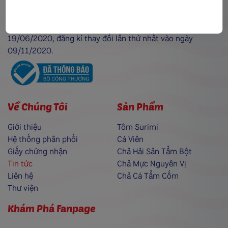
Ninh
Giấy CNĐKKD:
0316341292 do Sở Kế hoạch và Đầu tư TP.HCM cấp ngày
19/06/2020, đăng kí thay đổi lần thứ nhất vào ngày
09/11/2020.
Về Chúng Tôi
Sản Phẩm
Giới thiệu
Tôm Surimi
Hệ thống phân phối
Cá Viên
Giấy chứng nhận
Chả Hải Sản Tẩm Bột
Tin tức
Chả Mực Nguyên Vị
Liên hệ
Chả Cá Tẩm Cốm
Thư viện
Khám Phá Fanpage