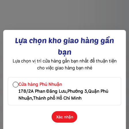
Lựa chọn kho giao hàng gần
bạn
Công Ty Cổ Phần
Lựa chọn vị trí cửa hàng gần bạn nhất để thuận tiện
cho việc giao hàng bạn nhé
Chế Biến Thực Phẩm Nam Sài Gòn
Mã số thuế:
0316341292
Cửa hàng Phú Nhuận
Hotline:
0939 101 652
178/2A Phan Đăng Lưu,Phường 3,Quận Phú
Email:
marketing@namsaigonfood.vn
Nhuận,Thành phố Hồ Chí Minh
Trụ sở:
560/18 Nguyễn Văn Tạo, Ấp 1, Xã Hiệp Phước,
TP.HCM
Nhà máy:
Xác nhận
Lô Q6A, Đường số 5, KCN Long Hậu, Xã Cần Giuộc, Tỉnh Tây