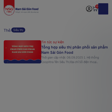
0
Thẻ:
Siêu thị
Tin tức sự kiện
Tổng hợp siêu thị phân phối sản phẩm
Nam Sài Gòn Food
Thời gian cập nhật: 06.09.2025 1. Hệ thống
CoopXtra Tên Siêu Thị Địa chỉ Số điện thoại
CoopXtra Linh Trung 934 Quốc lộ 1A, Phường Linh
Xuân, TP. Hồ Chí Minh 0911 859 204 CoopXtra
Phạm Văn Đồng Tầng 3 Giga Mall, Số 240 – 242
Phạm Văn Đồng, Phường Hiệp Bình, TP. Hồ Chí […]