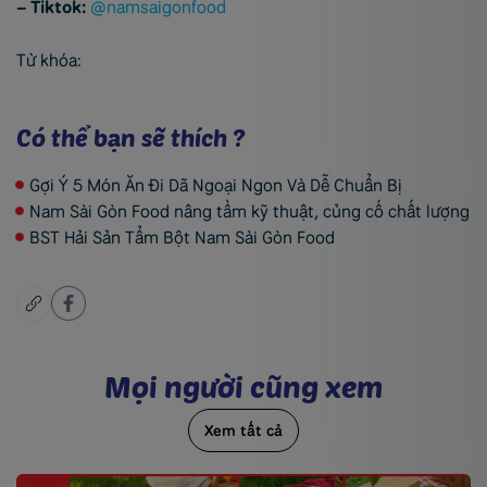
– Tiktok:
@namsaigonfood
Từ khóa:
Có thể bạn sẽ thích ?
Gợi Ý 5 Món Ăn Đi Dã Ngoại Ngon Và Dễ Chuẩn Bị
Nam Sài Gòn Food nâng tầm kỹ thuật, củng cố chất lượng
BST Hải Sản Tẩm Bột Nam Sài Gòn Food
M
ọ
i
n
g
ư
ờ
i
c
ũ
n
g
x
e
m
Xem tất cả