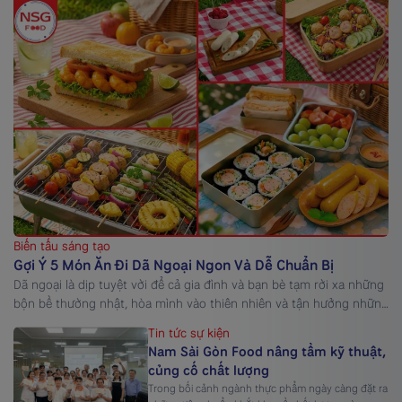
Biến tấu sáng tạo
Gợi Ý 5 Món Ăn Đi Dã Ngoại Ngon Và Dễ Chuẩn Bị
Dã ngoại là dịp tuyệt vời để cả gia đình và bạn bè tạm rời xa những
bộn bề thường nhật, hòa mình vào thiên nhiên và tận hưởng những
khoảnh khắc vui vẻ bên nhau. Tuy nhiên, để chuyến đi thêm trọn
Tin tức sự kiện
vẹn, việc chuẩn bị các món ăn đi dã ngoại vừa ngon, […]
Nam Sài Gòn Food nâng tầm kỹ thuật,
củng cố chất lượng
Trong bối cảnh ngành thực phẩm ngày càng đặt ra