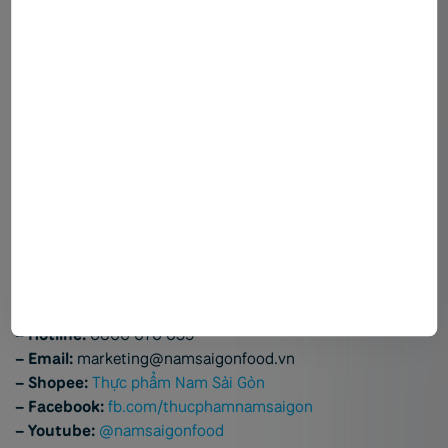
Quà tặng thầy cô quan trọng là ở tấm lòng
Ngày 20/11 không chỉ là dịp để tri ân những người thầy,
người cô đã tận tâm dìu dắt chúng ta mà còn là cơ hội để
chúng ta lan tỏa những giá trị yêu thương và gắn kết. Một
món quà, dù lớn hay nhỏ, đều mang trong mình ý nghĩa
sâu sắc khi được trao đi bằng cả tấm lòng. Hãy để món quà
bạn chọn không chỉ là một lời cảm ơn mà còn là một lời
chúc cho thầy cô luôn hạnh phúc, khỏe mạnh và tràn đầy
năng lượng.
————————————————————————
CÔNG TY CỔ PHẦN CHẾ BIẾN THỰC PHẨM NAM SÀI GÒN
– Nhà máy:
Lô Q-6A,Đường Số 5-KCN Long Hậu-Cần
Giuộc-Long An
– Hotline:
0866 670 039
– Email:
marketing@namsaigonfood.vn
– Shopee:
Thực phẩm Nam Sài Gòn
– Facebook:
fb.com/thucphamnamsaigon
– Youtube:
@namsaigonfood