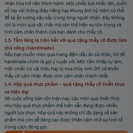
nhân hóa trở nên thịnh hành. Một chiếc bút khắc tên, cuốn
sổ tay với thông điệp riêng hay khung ảnh kỷ niệm có thể
để lại ấn tượng sâu sắc trong lòng người nhận. Đây không
chỉ là món quà vật chất mà còn thể hiện sự tôn trọng và
tình cảm chân thành của bạn dành cho thầy cô.
1.3. Tấm lòng là trên hết với quà tặng thầy cô được làm
thủ công (handmade)
Nếu bạn muốn món quà mang đậm dấu ấn cá nhân, thì đồ
handmade chính là gợi ý tuyệt vời. Một tấm thiệp tự làm,
một chiếc túi vải thêu hay lọ hoa thủy tinh DIY sẽ khiến
thầy cô cảm nhận được tình cảm chân thành nhất.
1.4. Hộp quà thực phẩm – quà tặng thầy cô thiết thực
và hiện đại
Với cuộc sống bận rộn hiện nay, các món quà thiết thực
như hộp quà thực phẩm chế biến sẵn đang được nhiều
người lựa chọn. Hộp quà này không chỉ đa dạng về sản
phẩm mà còn dễ dàng tạo được thiện cảm nhờ sự tinh tế
trong cách đóng gói.