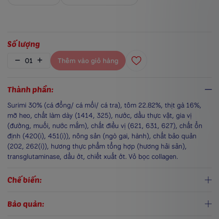
Số lượng
01
Thêm vào giỏ hàng
Thành phần:
Surimi 30% (cá đổng/ cá mối/ cá tra), tôm 22.82%, thịt gà 16%,
mỡ heo, chất làm dày (1414, 325), nước, dầu thực vật, gia vị
(đường, muối, nước mắm), chất điều vị (621, 631, 627), chất ổn
định (420(i), 451(i)), nông sản (ngò gai, hành), chất bảo quản
(202, 262(i)), hương thực phẩm tổng hợp (hương hải sản),
transglutaminase, dầu ớt, chiết xuất ớt. Vỏ bọc collagen.
Chế biến:
Bảo quản: