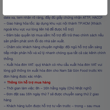
⭐️
Cam kết bán hàng từ Nam Sài Gòn Food
– Minh bạch thông tin: thực phẩm chính hiệu Nam Sài Gòn Food,
date xa, tem nhãn rõ ràng, đầy đủ giấy chứng nhận ATTP, HACCP
– Giao hàng hỏa tốc: áp dụng khu vực nội thành TP.HCM (Khách
ngoài khu vực vui lòng liên hệ để được hỗ trợ)
– Đảm bảo quyền lợi mua sắm: hỗ trợ đổi trả theo chính sách nếu
sản phẩm phát sinh lỗi do nhà sản xuất.
– Chăm sóc khách hàng chuyên nghiệp: đội ngũ hỗ trợ sẵn sàng
tiếp nhận phản hồi và xử lý nhanh chóng qua tất cả các kênh chính
thống.
– Xuất hóa đơn VAT: quý khách có nhu cầu xuất hóa đơn VAT vui
lòng gửi thông tin xuất hóa đơn cho Nam Sài Gòn Food trước khi
đơn hàng được xác nhận.
⭐️
Thông tin hỗ trợ mua hàng
– Thời gian làm việc: 8h – 16h hằng ngày (Chủ Nhật nghỉ)
– Đơn đặt sau 16h ngày thứ 7 sẽ được chuyển sang thứ 2 giao
hàng
– Khách hàng luôn được hỗ trợ tư vấn trước – trong – sau mua