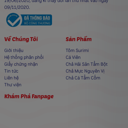
19/06/2020, đăng kí thay đổi lần thứ nhất vào ngày
09/11/2020.
Về Chúng Tôi
Sản Phẩm
Giới thiệu
Tôm Surimi
Hệ thống phân phối
Cá Viên
Giấy chứng nhận
Chả Hải Sản Tẩm Bột
Tin tức
Chả Mực Nguyên Vị
Liên hệ
Chả Cá Tẩm Cốm
Thư viện
Khám Phá Fanpage