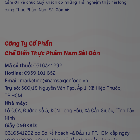
Cảm ơn và chúc Quý khách có những Trải nghiệm thật hài lòng
cùng Thực Phẩm Nam Sài Gòn ❤️
Công Ty Cổ Phần
Chế Biến Thực Phẩm Nam Sài Gòn
Mã số thuế:
0316341292
Hotline:
0939 101 652
Email:
marketing@namsaigonfood.vn
Trụ sở:
560/18 Nguyễn Văn Tạo, Ấp 1, Xã Hiệp Phước,
TP.HCM
Nhà máy:
Lô Q6A, Đường số 5, KCN Long Hậu, Xã Cần Giuộc, Tỉnh Tây
Ninh
Giấy CNĐKKD:
0316341292 do Sở Kế hoạch và Đầu tư TP.HCM cấp ngày